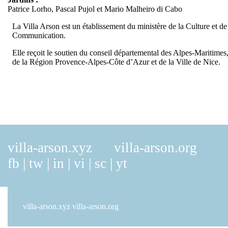
Patrice Lorho, Pascal Pujol et Mario Malheiro di Cabo
La Villa Arson est un établissement du ministère de la Culture et de
Communication.
Elle reçoit le soutien du conseil départemental des Alpes-Maritimes
de la Région Provence-Alpes-Côte d’Azur et de la Ville de Nice.
villa-arson.xyz
villa-arson.org
fb
|
tw
|
in
|
vi
|
sc
|
yt
villa-arson.xyz
villa-arson.org